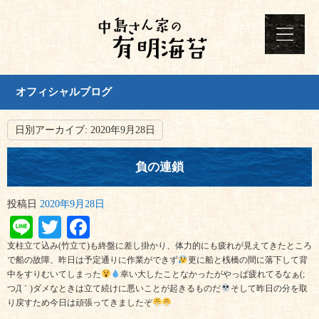
オフィシャルブログ
日別アーカイブ:
2020年9月28日
負の連鎖
投稿日
2020年9月28日
Line
Twitter
Facebook
支柱立て込み(竹立て)も終盤に差し掛かり、体力的にも疲れが見えてきたところ
で船の故障、昨日は予定通りに作業ができず
更に船と桟橋の間に落下して背
中をすりむいてしまった
幸い大したことなかったがやっぱ疲れてるなぁ(;
つД｀)ダメなときは立て続けに悪いことが起きるものだ
そして昨日の分を取
り戻すため今日は頑張ってきましたぞ