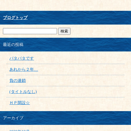
ブログトップ
最近の投稿
バタバタです
あれから２年…
負の連鎖
(タイトルなし)
ＨＰ開設☆
アーカイブ