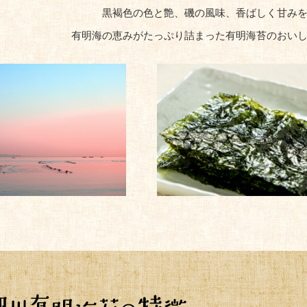
黒褐色の色と艶、磯の風味、香ばしく甘み
有明海の恵みがたっぷり詰まった有明海苔のおい