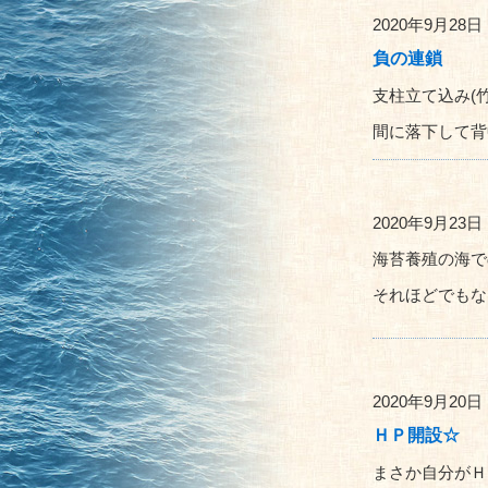
2020年9月28日
負の連鎖
支柱立て込み(
間に落下して背中
2020年9月23日
海苔養殖の海で
それほどでもな
2020年9月20日
ＨＰ開設☆
まさか自分がＨ