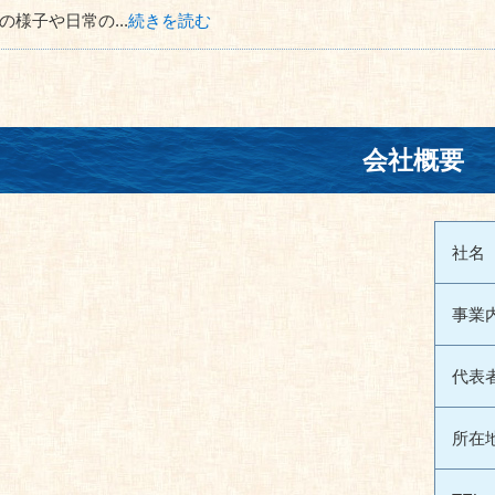
様子や日常の...
続きを読む
会社概要
社名
事業
代表
所在