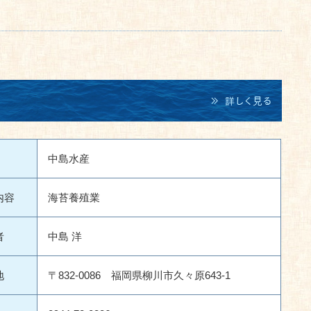
中島水産
内容
海苔養殖業
者
中島 洋
地
〒832-0086 福岡県柳川市久々原643-1